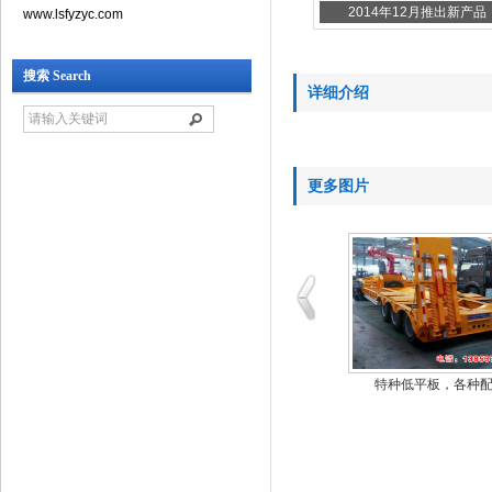
2014年12月推出新产品
www.lsfyzyc.com
搜索 Search
详细介绍
更多图片
挂车发车
新发货双层拉牛车
特种低平板，各种