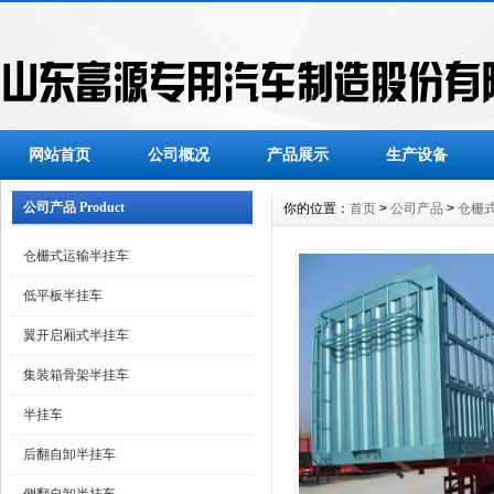
网站首页
公司概况
产品展示
生产设备
公司产品 Product
你的位置：
首页
>
公司产品
>
仓栅
仓栅式运输半挂车
低平板半挂车
翼开启厢式半挂车
集装箱骨架半挂车
半挂车
后翻自卸半挂车