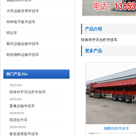
侧翻自卸半挂车
大件运输专用半挂车
特种低平板半挂车
产品介绍
轿运车
轻体对开式仓栏半挂车.
厢式运输运输半挂车
更多产品
粉粒物料运输半挂车
热门产品 Hot
2015/2/1
轻体对开式仓栏半挂车.
2015/2/1
畜禽运输半挂车
2016/5/20
双层拉牛车
2016/10/23
侧翻自卸半挂车
集装箱骨架半挂车