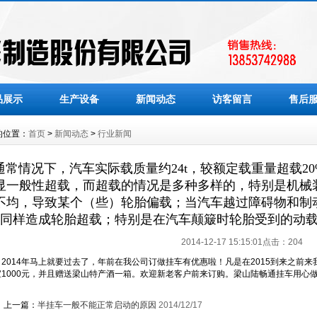
品展示
生产设备
新闻动态
访客留言
售后
的位置：
首页
>
新闻动态
>
行业新闻
通常情况下，汽车实际载质量约24t，较额定载重量超载2
显一般性超载，而超载的情况是多种多样的，特别是机械
不均，导致某个（些）轮胎偏载；当汽车越过障碍物和制
同样造成轮胎超载；特别是在汽车颠簸时轮胎受到的动
2014-12-17 15:15:01点击：
204
2014年马上就要过去了，年前在我公司订做挂车有优惠啦！凡是在2015到来之前
宜1000元，并且赠送梁山特产酒一箱。欢迎新老客户前来订购。梁山陆畅通挂车用心
上一篇：
半挂车一般不能正常启动的原因
2014/12/17